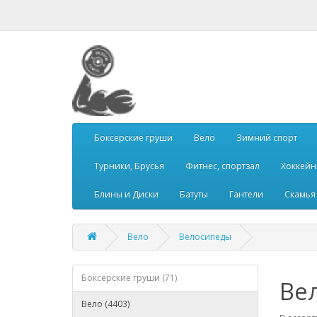
Боксерские груши
Вело
Зимний спорт
Турники, Брусья
Фитнес, спортзал
Хоккей
Блины и Диски
Батуты
Гантели
Скамья 
Вело
Велосипеды
Боксерские груши (71)
Ве
Вело (4403)