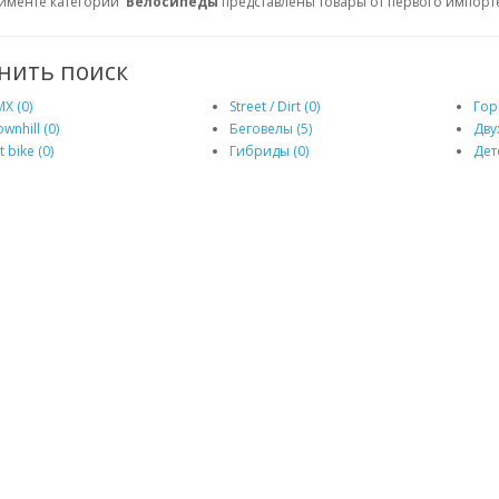
тименте категории
Велосипеды
представлены товары от первого импорте
нить поиск
X (0)
Street / Dirt (0)
Гор
wnhill (0)
Беговелы (5)
Дву
t bike (0)
Гибриды (0)
Дет