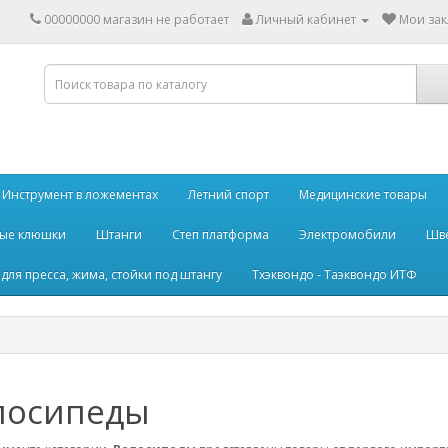
00000000 магазин не работает
Личный кабинет
Мои зак
Инструмент в ложементах
Летний спорт
Медицинские товары
ные клюшки
Штанги
Степ платформа
Электромобили
Шве
для пресса, жима, стойки под штангу
Тхэквондо - Таэквондо ИТФ
лосипеды