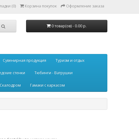
ладки (0)
Корзина покупок
Оформление заказа
0 товар(ов) - 0.00 р.
Сувенирная продукция
Туризм и отдых
дские стенки
Тюбинги - Ватрушки
Скалодром
Гамаки с каркасом