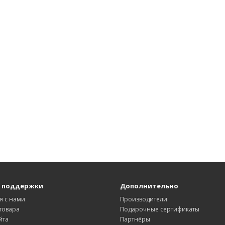
 поддержки
Дополнительно
я с нами
Производители
товара
Подарочные сертификаты
йта
Партнёры