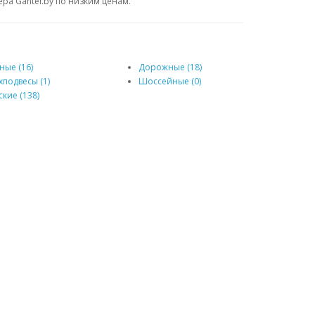
ра Gantel.by по низким ценам.
ные (16)
Дорожные (18)
хподвесы (1)
Шоссейные (0)
ские (138)