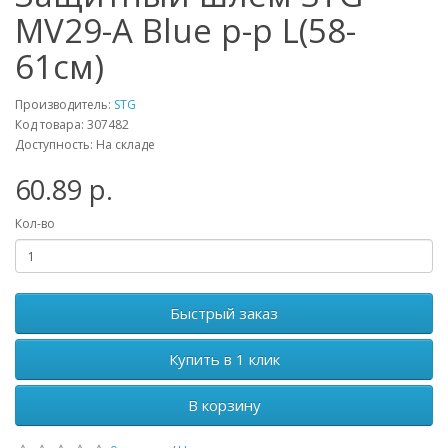
MV29-A Blue р-р L(58-
61см)
Производитель:
STG
Код товара: 307482
Доступность: На складе
60.89 р.
Кол-во
Быстрый заказ
Купить в 1 клик
В корзину